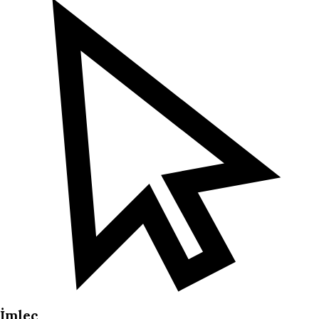
İmleç