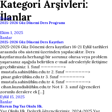
Kategori Arşivleri:
İlanlar
İlanlar
2025-2026 Güz Dönemi Ders Programı
Ekim 1, 2025
İlanlar
2025-2026 Güz Dönemi Ders Kayıtları
2025-2026 Güz Dönemi ders kayıtları 16-21 Eylül tarihleri
arasında obs sistemi üzerinden yapılacaktır. Ders
kayıtlarınızda herhangi bir sorunuz olursa veya problem
yaşarsanız aşağıda belirtilen e-mail adresleriyle iletişime
geçebilirsiniz: 1. Sınıf ———————>
mustafa.sahin@hku.edu.tr 2. Sınıf ———————>
pinar.guler@hku.edu.tr 3. Sınıf ———————>
mustafa.sahin@hku.edu.tr 4. Sınıf ———————>
cihan.kuzudisli@hku.edu.tr Not 1: 3. sınıf öğrencileri
zorunlu derslere ek […]
Eylül 15, 2025
İlanlar
Kurum Dışı Yaz Okulu Hk.
Yaz Okulu Hk. Değerli öğrencilerimiz, 2024-2025 Yaz