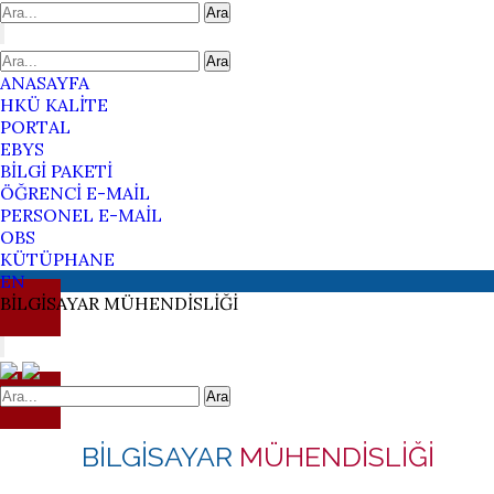
Ara
Ara
ANASAYFA
HKÜ KALİTE
PORTAL
EBYS
BİLGİ PAKETİ
ÖĞRENCİ E-MAİL
PERSONEL E-MAİL
OBS
KÜTÜPHANE
EN
BİLGİSAYAR
MÜHENDİSLİĞİ
Ara
BİLGİSAYAR
MÜHENDİSLİĞİ