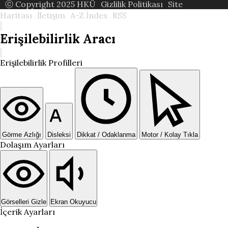
ⓒ Copyright 2025 HKÜ
Gizlilik Politikası
Site
Haritası
İletişim
A-Z İndex
RSS
Erişilebilirlik Aracı
Erişilebilirlik Profilleri
Görme Azlığı
Disleksi
Dikkat / Odaklanma
Motor / Kolay Tıkla
Dolaşım Ayarları
Görselleri Gizle
Ekran Okuyucu
İçerik Ayarları