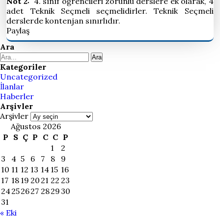
Not 2:
4. sınıf öğrencileri zorunlu derslere ek olarak, 4
adet Teknik Seçmeli seçmelidirler. Teknik Seçmeli
derslerde kontenjan sınırlıdır.
Paylaş
Ara
Ara
Kategoriler
Uncategorized
İlanlar
Haberler
Arşivler
Arşivler
Ağustos 2026
P
S
Ç
P
C
C
P
1
2
3
4
5
6
7
8
9
10
11
12
13
14
15
16
17
18
19
20
21
22
23
24
25
26
27
28
29
30
31
« Eki