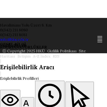
Havalimanı Yolu Üzeri 8. Km
0(342) 211 8080
0(342) 211 8081
info@hku.edu.tr
GENEL BİLGİ
FAKÜLTELER
KOORDİNATÖRLÜKLER
ⓒ Copyright 2025 HKÜ
Gizlilik Politikası
Site
Haritası
İletişim
A-Z İndex
RSS
Erişilebilirlik Aracı
Erişilebilirlik Profilleri