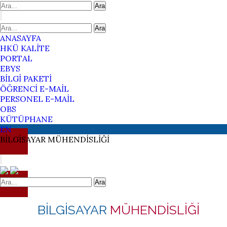
Ara
Ara
ANASAYFA
HKÜ KALİTE
PORTAL
EBYS
BİLGİ PAKETİ
ÖĞRENCİ E-MAİL
PERSONEL E-MAİL
OBS
KÜTÜPHANE
EN
BİLGİSAYAR
MÜHENDİSLİĞİ
Ara
BİLGİSAYAR
MÜHENDİSLİĞİ