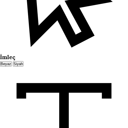
İmleç
Beyaz
Siyah