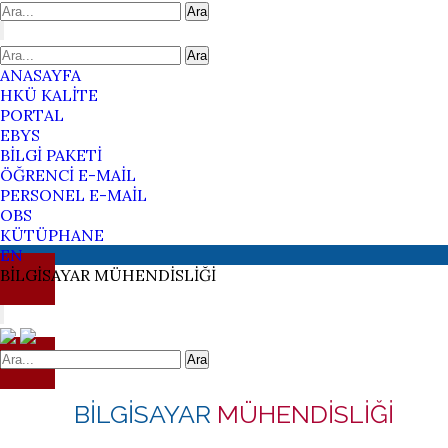
Ara
Ara
ANASAYFA
HKÜ KALİTE
PORTAL
EBYS
BİLGİ PAKETİ
ÖĞRENCİ E-MAİL
PERSONEL E-MAİL
OBS
KÜTÜPHANE
EN
BİLGİSAYAR
MÜHENDİSLİĞİ
Ara
BİLGİSAYAR
MÜHENDİSLİĞİ